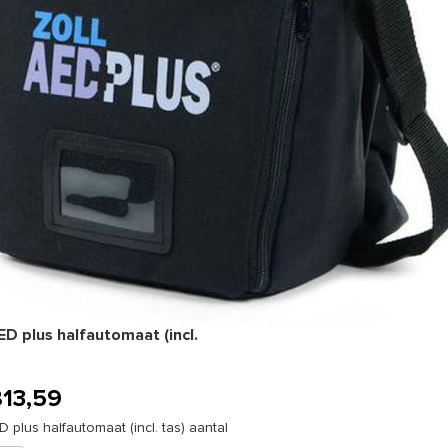
ED plus halfautomaat (incl.
813,59
D plus halfautomaat (incl. tas) aantal