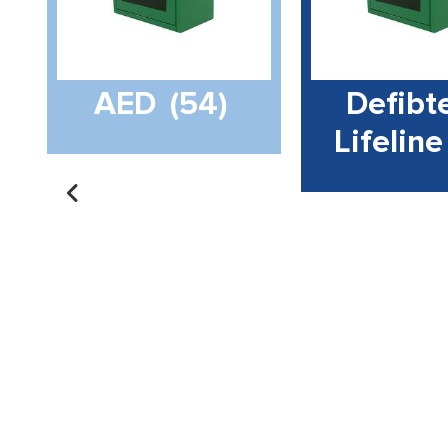
AED
(54)
Defibt
Lifelin