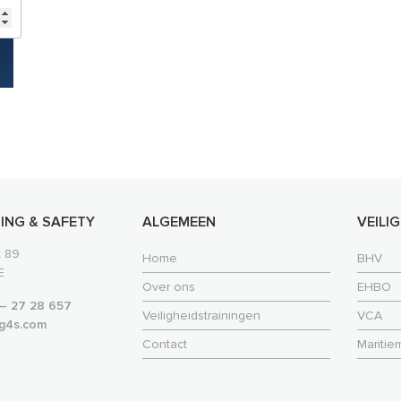
ING & SAFETY
ALGEMEEN
VEILI
t 89
Home
BHV
E
Over ons
EHBO
 – 27 28 657
Veiligheidstrainingen
VCA
.g4s.com
Contact
Maritie