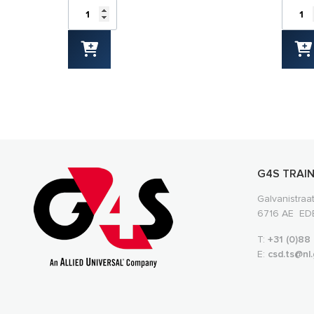
G4S TRAIN
Galvanistraa
6716 AE ED
T:
+31 (0)88
E:
csd.ts@nl