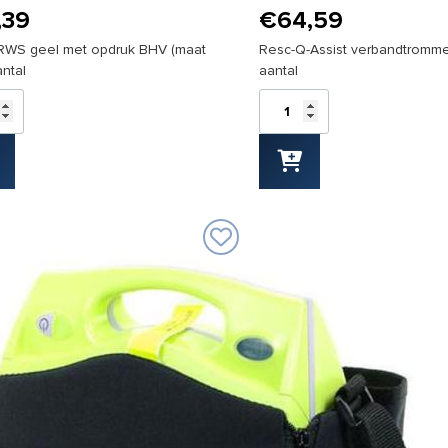
,39
€
64,59
RWS geel met opdruk BHV (maat
Resc-Q-Assist verbandtromm
ntal
aantal