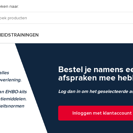
ken naar:
HEIDSTRAININGEN
Bestel je namens e
alles
afspraken mee heb
pverlening.
Log dan in om het geselecteerde ass
an EHBO-kits
atiemiddelen.
teitsnormen
Inloggen met klantaccount