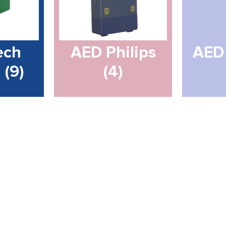
ech
AED Philips
AED 
e
(9)
(4)